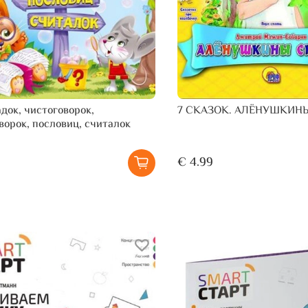
адок, чистоговорок,
7 СКАЗОК. АЛЁНУШКИН
ворок, пословиц, считалок
€ 4.99