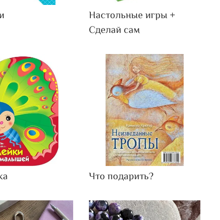
и
Настольные игры +
Сделай сам
ка
Что подарить?