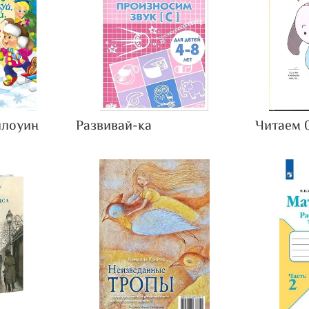
ллоуин
Развивай-ка
Читаем 0