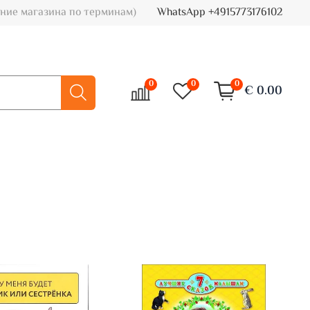
ние магазина по терминам)
WhatsApp +4915773176102
0
0
0
€ 0.00