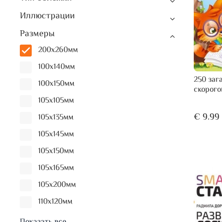
Иллюстрации
Размеры
200х260мм
100х140мм
250 заг
100х150мм
скорого
105х105мм
€ 9.99
105х135мм
105х145мм
105х150мм
105х165мм
105х200мм
110х120мм