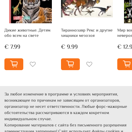
Дикие животные. Детям
Тираннозавр Рекс и другие
Мир вок
обо всем на свете
хищники мезозоя
неверо
€ 7.99
€ 9.99
€ 12.
За любое изменение в программе и условиях мероприятия,
возникающее по причинам не зависящим от организаторов,
организатор не несет ответственности. Любые форс-мажорные
обстоятельства рассматриваются в каждом кокретном
индивидуальном случае.
Копирование материалов с сайта без письменного разрешения
администрации запрещено! Сайт использует файлы cookies и