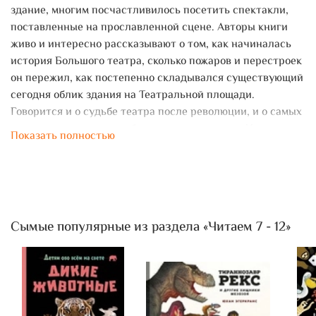
здание, многим посчастливилось посетить спектакли,
поставленные на прославленной сцене. Авторы книги
живо и интересно рассказывают о том, как начиналась
история Большого театра, сколько пожаров и перестроек
он пережил, как постепенно складывался существующий
сегодня облик здания на Театральной площади.
Говорится и о судьбе театра после революции, и о самых
знаменитых оперных и балетных спектаклях. И, конечно,
Показать полностью
читателя заинтересуют подробные сведения о том, что
было сделано в ходе грандиозной реконструкции 2005–
2011 годов. В отдельные главки выделены. «Свет в
театре», «Звук в театре» и даже «Кошки в Большом».
Заключительная часть «Восставший из руин»
Сымые популярные из раздела «Читаем 7 - 12»
напоминает о том, сколько пришлось пережить Большому
театру, чтобы вновь и вновь открывать свои двери для
зрителей.