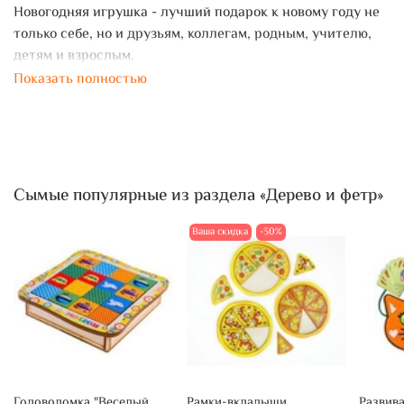
Новогодняя игрушка - лучший подарок к новому году не
только себе, но и друзьям, коллегам, родным, учителю,
детям и взрослым.
Показать полностью
Издательство Речь выпускает и другие игрушки с
Зарубиным, ищите их в нашем профиле.
Подарите себе и своим близким праздник! Пусть
новогодний декор вернёт вас в детство
Сымые популярные из раздела «Дерево и фетр»
Ваша скидка
-30%
Головоломка "Веселый
Рамки-вкладыши
Развив