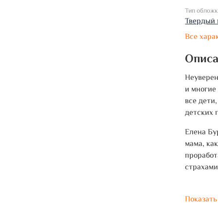
Тип облож
Твердый 
Все хара
Опис
Неуверен
и многие
все дети
детских 
Елена Бур
мама, ка
проработ
страхами
Показать