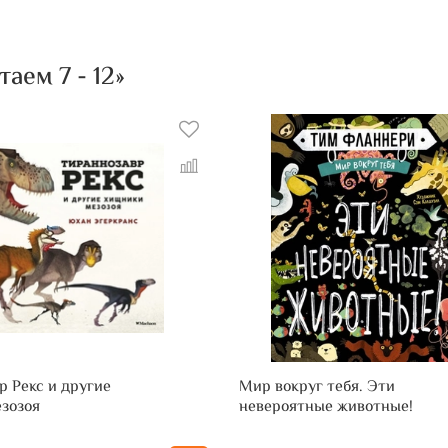
аем 7 - 12»
р Рекс и другие
Мир вокруг тебя. Эти
зозоя
невероятные животные!