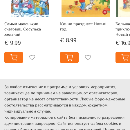
Самый маленький
Конни празднует Новый
Больша
снеговик. Сосулька
год
приклю
желаний
Новый 
€ 8.99
€ 9.99
€ 16.
За любое изменение в программе и условиях мероприятия,
возникающее по причинам не зависящим от организаторов,
организатор не несет ответственности. Любые форс-мажорные
обстоятельства рассматриваются в каждом кокретном
индивидуальном случае.
Копирование материалов с сайта без письменного разрешения
администрации запрещено! Сайт использует файлы cookies и
сервис сбора технических данных его посетителей. Продолжая