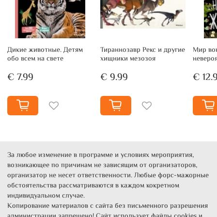
Дикие животные. Детям
Тираннозавр Рекс и другие
Мир вок
обо всем на свете
хищники мезозоя
неверо
€ 7.99
€ 9.99
€ 12.
За любое изменение в программе и условиях мероприятия,
возникающее по причинам не зависящим от организаторов,
организатор не несет ответственности. Любые форс-мажорные
обстоятельства рассматриваются в каждом кокретном
индивидуальном случае.
Копирование материалов с сайта без письменного разрешения
администрации запрещено! Сайт использует файлы cookies и