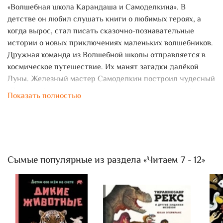
«Волшебная школа Карандаша и Самоделкина». В
детстве он любил слушать книги о любимых героях, а
когда вырос, стал писать сказочно-познавательные
истории о новых приключениях маленьких волшебников.
Дружная команда из Волшебной школы отправляется в
космическое путешествие. Их манят загадки далёкой
Луны. Железный мастер Самоделкин построил чудесный
«Дрындолёт», которому не страшны метеоритные бури.
Показать полностью
Но не дремлют вредные разбойники: пират Буль-Буль и
шпион Дырка. Они решили стать косми
Сымые популярные из раздела «Читаем 7 - 12»