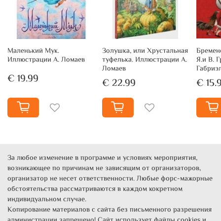
Маленький Мук.
Золушка, или Хрустальная
Бремен
Иллюстрации А. Ломаев
туфелька. Иллюстрации А.
Я.и В.
Ломаев
Габриэ
€ 19.99
€ 22.99
€ 15.
За любое изменение в программе и условиях мероприятия,
возникающее по причинам не зависящим от организаторов,
организатор не несет ответственности. Любые форс-мажорные
обстоятельства рассматриваются в каждом кокретном
индивидуальном случае.
Копирование материалов с сайта без письменного разрешения
администрации запрещено! Сайт использует файлы cookies и