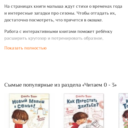
На страницах книги малыша ждут стихи о временах года
и интересные загадки про сезоны. Чтобы отгадать их,
достаточно посмотреть, что прячется в окошке.
Работа с интерактивными книгами поможет ребёнку
расширить кругозор и потренировать образное,
логическое мышление и познакомит с буквами русского
Показать полностью
языка.
Издание разработано совместно с педагогом-психологом
и подходит для малышей с рождения.
Книга сделана из картона, поэтому долго будет радовать
Сымые популярные из раздела «Читаем 0 - 3»
любознательных читателей. Рекомендуем беречь от
воды, чтобы страницы не расслоились.