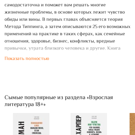
самодостаточна и поможет вам решать многие
жизненные проблемы, в основе которых лежит чувство
обиды или вины. В первых главах объясняется теория
Метода Типпинга, а затем описываются 25 его возможных
применений на практике в таких сферах, как семейные
отношения, здоровье, бизнес, конфликты, вредные
привычки, утрата близкого человека и другие. Книга
основана на многолетнем опыте автора, обучившего
Показать полностью
Радикальному Прощению тысячи людей по всему миру.
Сымые популярные из раздела «Взрослая
литература 18+»