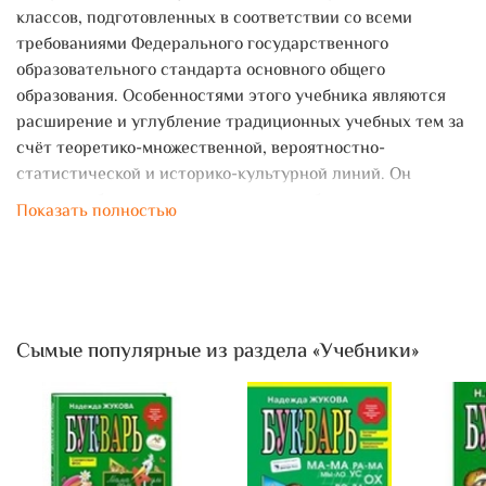
классов, подготовленных в соответствии со всеми
требованиями Федерального государственного
образовательного стандарта основного общего
образования. Особенностями этого учебника являются
расширение и углубление традиционных учебных тем за
счёт теоретико-множественной, вероятностно-
статистической и историко-культурной линий. Он
содержит большое количество разнообразных по
Показать полностью
тематике и уровню сложности упражнений.
Главы 1, 6, 7 написаны Ю. Н. Макарычевым; главы 2, 5, а
также § 7, 8 - Н. Г. Миндюк; глава 4, а также § 6 - К. И.
Нешковым; доработка некоторых тем и ряда упражнений
выполнена И. Е. Феоктистовым.
Сымые популярные из раздела «Учебники»