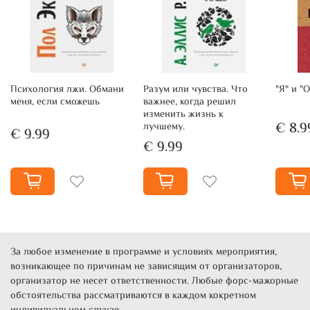
есть возможность попробовать самим интерпретировать
пророчества великого ясновидца, найти в них ответы на
вопросы, волнующие человечество сегодня.
Психология лжи. Обмани
Разум или чувства. Что
"Я" и "
меня, если сможешь
важнее, когда решил
изменить жизнь к
€ 8.9
лучшему.
€ 9.99
€ 9.99
За любое изменение в программе и условиях мероприятия,
возникающее по причинам не зависящим от организаторов,
организатор не несет ответственности. Любые форс-мажорные
обстоятельства рассматриваются в каждом кокретном