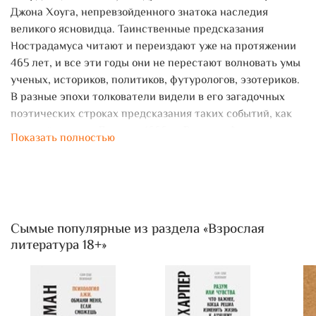
Джона Хоуга, непревзойденного знатока наследия
великого ясновидца. Таинственные предсказания
Нострадамуса читают и переиздают уже на протяжении
465 лет, и все эти годы они не перестают волновать умы
ученых, историков, политиков, футурологов, эзотериков.
В разные эпохи толкователи видели в его загадочных
поэтических строках предсказания таких событий, как
великий пожар в Лондоне 1666 г., Великая Французская
Показать полностью
революция, приход к власти Наполеона Бонапарта,
правление Иосифа Сталина, захват Гитлером власти и
Вторая мировая война, расцвет и закат СССР, создание
атомной бомбы, бомбардировка Хиросимы и Нагасаки,
образование ООН, полет человека в космос и высадка на
Сымые популярные из раздела «Взрослая
Луну, убийство Джона Ф. Кеннеди, эпидемия СПИДа,
литература 18+»
теракт 11 сентября 2001 г., война в Персидском заливе … и
даже пандемия коронавируса и экономический кризис
2020 г. Благодаря уникальным по глубине и
скрупулезности комментариям Джона Хоуга у читателей