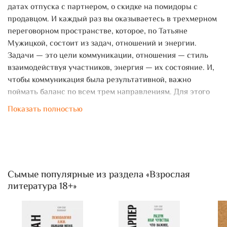
датах отпуска с партнером, о скидке на помидоры с
продавцом. И каждый раз вы оказываетесь в трехмерном
переговорном пространстве, которое, по Татьяне
Мужицкой, состоит из задач, отношений и энергии.
Задачи — это цели коммуникации, отношения — стиль
взаимодействуя участников, энергия — их состояние. И,
чтобы коммуникация была результативной, важно
поймать баланс по всем трем направлениям. Для этого
автор предлагает простую поэтапную технологию.
Показать полностью
Освоив ее, можно изменить свое отношение к
переговорам. Сделать их и эффективными, и
интересными. Не зря ведь книга называется
«Переговоры по душам».
Сымые популярные из раздела «Взрослая
литература 18+»
А еще из книги вы узнаете, что, кроме качества
аргументов, на коммуникацию влияют: