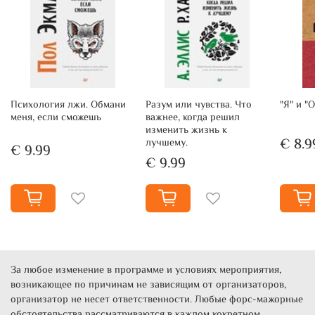
• выбранное место за столом;
• правильное использование несогласий и противоречий;
Психология лжи. Обмани
Разум или чувства. Что
"Я" и "
меня, если сможешь
важнее, когда решил
изменить жизнь к
• «третий лишний» и другие обитатели переговорного
€ 8.9
лучшему.
€ 9.99
пространства;
€ 9.99
• взрослые «волшебные слова»;
• а иногда даже авокадо, стеклянный стол и мама
За любое изменение в программе и условиях мероприятия,
возникающее по причинам не зависящим от организаторов,
организатор не несет ответственности. Любые форс-мажорные
обстоятельства рассматриваются в каждом кокретном