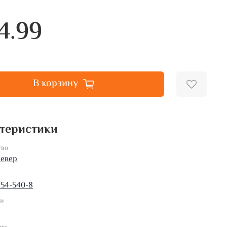
4.99
В корзину
теристики
тво
левер
154-540-8
ки