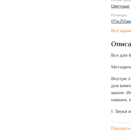
Иллюстрац
Цветные
Размеры
175х255м
Все хара
Опис
Все для 
Методиче
Внутри э
для комп
школе. И
навыки, 
1. Звуки 
2. Цифры
Показать