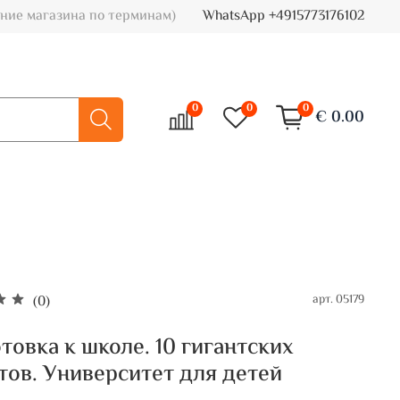
ние магазина по терминам)
WhatsApp +4915773176102
0
0
0
€ 0.00
арт.
05179
(0)
товка к школе. 10 гигантских
тов. Университет для детей