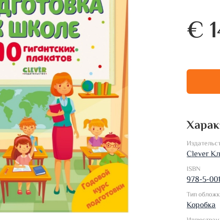
€ 1
Харак
Издательс
Clever К
ISBN
978-5-00
Тип облож
Коробка