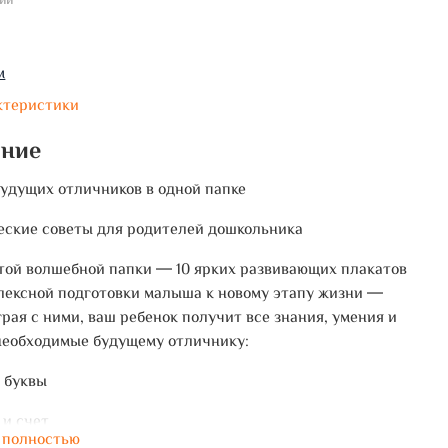
ии
м
ктеристики
ание
будущих отличников в одной папке
ские советы для родителей дошкольника
той волшебной папки ― 10 ярких развивающих плакатов
лексной подготовки малыша к новому этапу жизни ―
грая с ними, ваш ребенок получит все знания, умения и
необходимые будущему отличнику:
и буквы
 и счет
 полностью