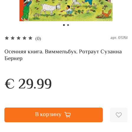
арт.
03761
(0)
Осенняя книга. Виммельбух. Ротраут Сузанна
Бернер
€ 29.99
В корзину