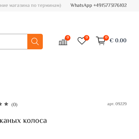
ние магазина по терминам)
WhatsApp +4915773176102
0
0
0
€ 0.00
арт.
09229
(0)
жаных колоса