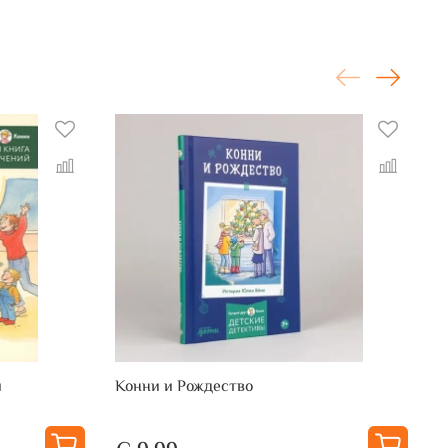
й
Конни и Рождество
Н