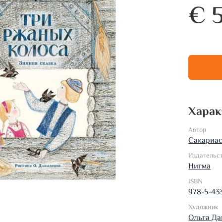
€ 
Харак
Автор
Сакариас
Издательс
Нигма
ISBN
978-5-43
Художник
Ольга Да