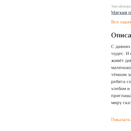
Тип облож
Мягкий 
Все хара
Опис
С давних
чудес. И
живёт до
маленько
тёмном з
ребята с
хлебом и
приглаша
миру ска
Показать