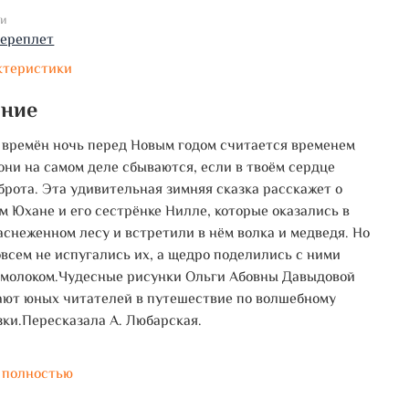
ки
переплет
ктеристики
ание
 времён ночь перед Новым годом считается временем
 они на самом деле сбываются, если в твоём сердце
брота. Эта удивительная зимняя сказка расскажет о
м Юхане и его сестрёнке Нилле, которые оказались в
аснеженном лесу и встретили в нём волка и медведя. Но
овсем не испугались их, а щедро поделились с ними
 молоком.Чудесные рисунки Ольги Абовны Давыдовой
ют юных читателей в путешествие по волшебному
зки.Пересказала А. Любарская.
 полностью