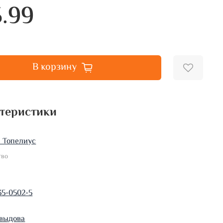
5.99
В корзину
теристики
 Топелиус
тво
35-0502-5
выдова