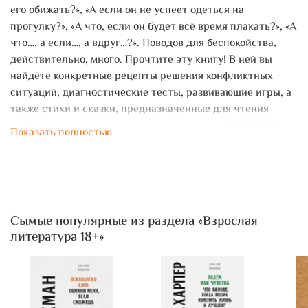
его обижать?», «А если он не успеет одеться на
прогулку?», «А что, если он будет всё время плакать?», «А
что…, а если…, а вдруг…?». Поводов для беспокойства,
действительно, много. Прочтите эту книгу! В ней вы
найдёте конкретные рецепты решения конфликтных
ситуаций, диагностические тесты, развивающие игры, а
также стихи и сказки, предназначенные для чтения
ребёнку – всё то, что поможет вашей семье БЕЗ СЛЁЗ
Показать полностью
пережить период адаптации малыша к детскому садику.
Сымые популярные из раздела «Взрослая
литература 18+»