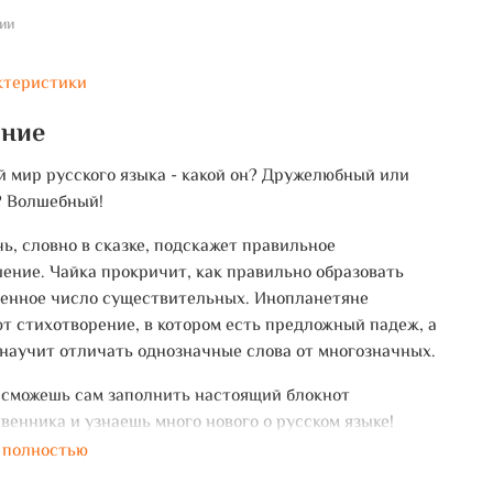
ии
ктеристики
ание
 мир русского языка - какой он? Дружелюбный или
? Волшебный!
чь, словно в сказке, подскажет правильное
ение. Чайка прокричит, как правильно образовать
енное число существительных. Инопланетяне
т стихотворение, в котором есть предложный падеж, а
научит отличать однозначные слова от многозначных.
 сможешь сам заполнить настоящий блокнот
венника и узнаешь много нового о русском языке!
 полностью