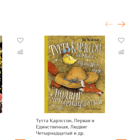
Тутта Карлссон, Первая и
Б
Единственная, Людвиг
с
Четырнадцатый и др.