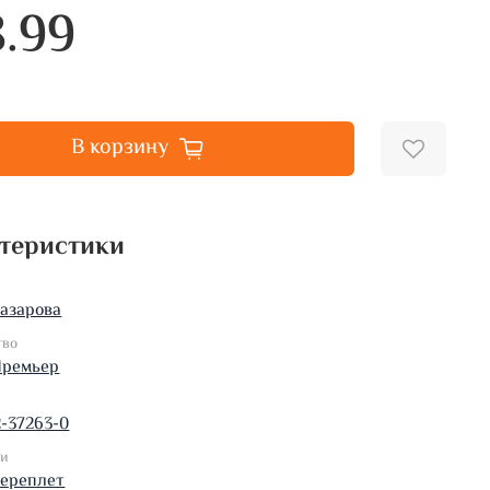
8.99
В корзину
теристики
азарова
тво
Премьер
2-37263-0
ки
переплет