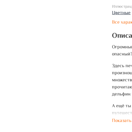
Иллюстрац
Цветные
Все хара
Опис
Огромный
опасный
Здесь пе
произнош
множеств
прочитаю
дельфин 
А ещё ты
путешест
Показать