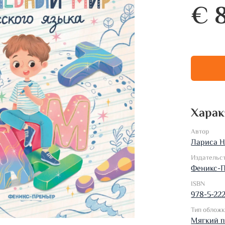
€ 
Харак
Автор
Лариса Н
Издательс
Феникс-
ISBN
978-5-22
Тип облож
Мягкий 