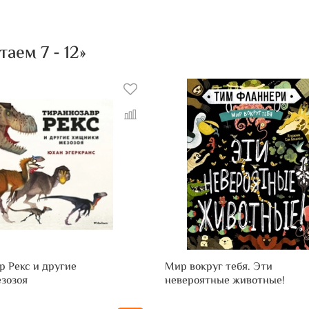
аем 7 - 12»
р Рекс и другие
Мир вокруг тебя. Эти
зозоя
невероятные животные!