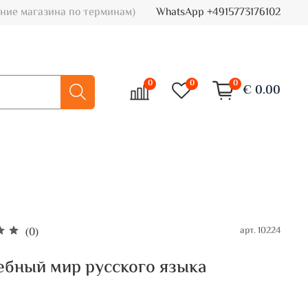
ние магазина по терминам)
WhatsApp +4915773176102
0
0
0
€ 0.00
арт.
10224
(0)
бный мир русского языка