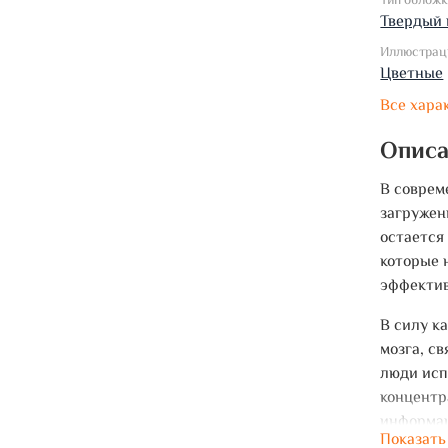
Тип облож
Твердый 
Иллюстрац
Цветные
Все хара
Опис
В соврем
загружен
остается
которые 
эффекти
В силу к
мозга, с
люди исп
концентр
информац
Показать
определе