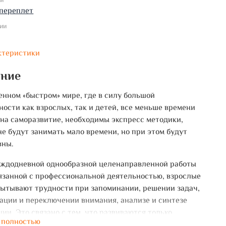
ки
переплет
ии
ктеристики
ание
енном «быстром» мире, где в силу большой
ности как взрослых, так и детей, все меньше времени
 на саморазвитие, необходимы экспресс методики,
не будут занимать мало времени, но при этом будут
вны.
аждодневной однообразной целенаправленной работы
вязанной с профессиональной деятельностью, взрослые
ытывают трудности при запоминании, решении задач,
ации и переключении внимания, анализе и синтезе
ии. Это связано с тем, что развиваются только
 полностью
нные участки коры головного мозга и функции.