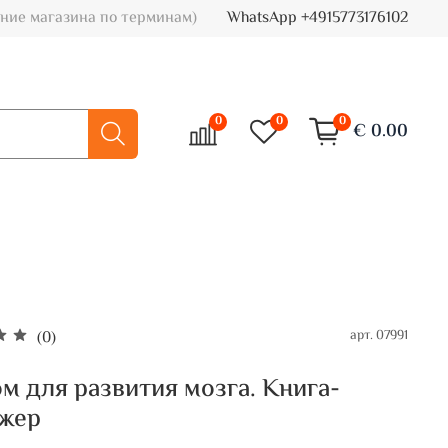
ние магазина по терминам)
WhatsApp +4915773176102
0
0
0
€ 0.00
арт.
07991
(0)
м для развития мозга. Книга-
ажер