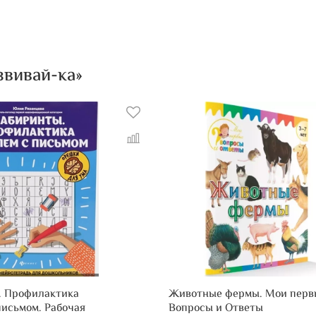
Детям же
не тольк
сенсомот
звивай-ка»
. Профилактика
Животные фермы. Мои перв
письмом. Рабочая
Вопросы и Ответы