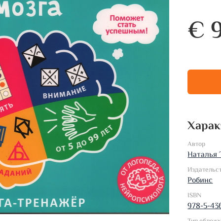
€ 9
Харак
Автор
Наталья 
Издательс
Робинс
ISBN
978-5-43