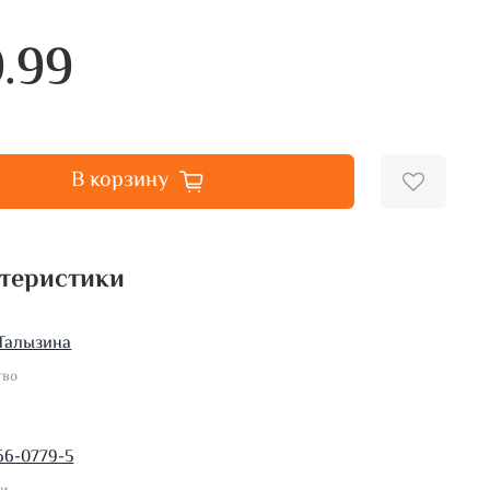
.99
В корзину
теристики
Талызина
тво
66-0779-5