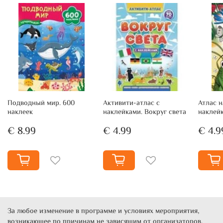
Подводный мир. 600
Активити-атлас с
Атлас н
наклеек
наклейками. Вокруг света
наклей
€ 8.99
€ 4.99
€ 4.9
За любое изменение в программе и условиях мероприятия,
возникающее по причинам не зависящим от организаторов,