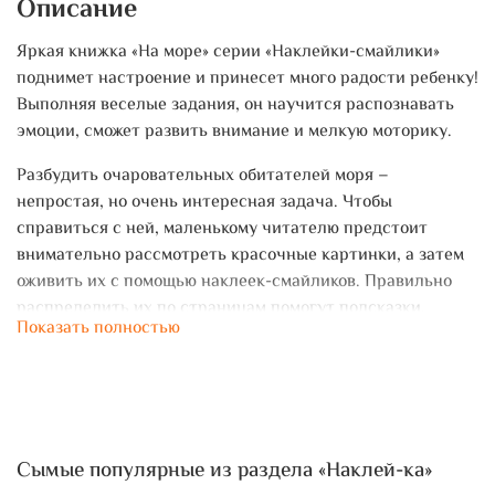
Описание
Яркая книжка «На море» серии «Наклейки-смайлики»
поднимет настроение и принесет много радости ребенку!
Выполняя веселые задания, он научится распознавать
эмоции, сможет развить внимание и мелкую моторику.
Разбудить очаровательных обитателей моря –
непростая, но очень интересная задача. Чтобы
справиться с ней, маленькому читателю предстоит
внимательно рассмотреть красочные картинки, а затем
оживить их с помощью наклеек-смайликов. Правильно
распределить их по страницам помогут подсказки.
Показать полностью
Забавные сюжеты, увлекательные задания и много-много
ярких наклеек – в книгах серии «Наклейки-смайлики»
есть все, что так нравится детям. Благодаря удобному
формату, их можно брать с собой повсюду – в гости,
поликлинику и даже путешествие.
Сымые популярные из раздела «Наклей-ка»