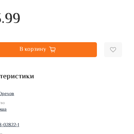
3.99
В корзину
теристики
Орехов
тво
оша
8-02822-1