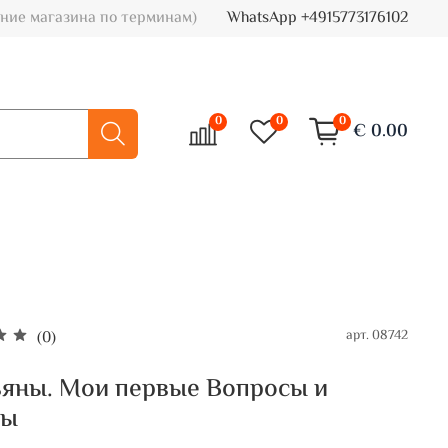
ние магазина по терминам)
WhatsApp +4915773176102
0
0
0
€ 0.00
арт.
08742
(0)
яны. Мои первые Вопросы и
ты