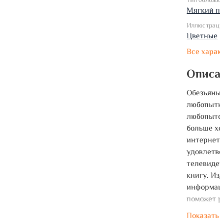
Тип облож
Мягкий 
Иллюстрац
Цветные
Все хара
Опис
Обезьяны
любопытн
любопытс
больше х
интернет
удовлетв
телевиде
книгу. И
информац
поможет 
интересн
Показать