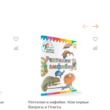
ые
Рептилии и амфибии. Мои первые
П
Вопросы и Ответы
О