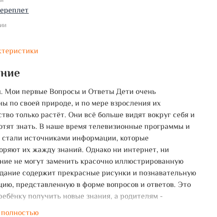
ки
переплет
ии
ктеристики
ание
. Мои первые Вопросы и Ответы Дети очень
ы по своей природе, и по мере взросления их
тво только растёт. Они всё больше видят вокруг себя и
отят знать. В наше время телевизионные программы и
 стали источниками информации, которые
оряют их жажду знаний. Однако ни интернет, ни
ние не могут заменить красочно иллюстрированную
здание содержит прекрасные рисунки и познавательную
ию, представленную в форме вопросов и ответов. Это
ребёнку получить новые знания, а родителям -
о и с пользой провести время с детьми.
 полностью