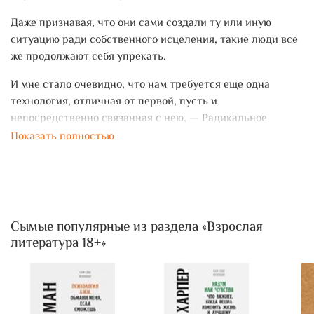
Даже признавая, что они сами создали ту или иную
ситуацию ради собственного исцеления, такие люди все
же продолжают себя упрекать.
И мне стало очевидно, что нам требуется еще одна
технология, отличная от первой, пусть и
непосредственно связанная с нею, — Радикальное
Самопрощение.
Показать полностью
Прочитайте эту книгу, пройдите описанный в ней
процесс — и примите себя в своем "божественно
совершенном несовершенстве".
Сымые популярные из раздела «Взрослая
литература 18+»