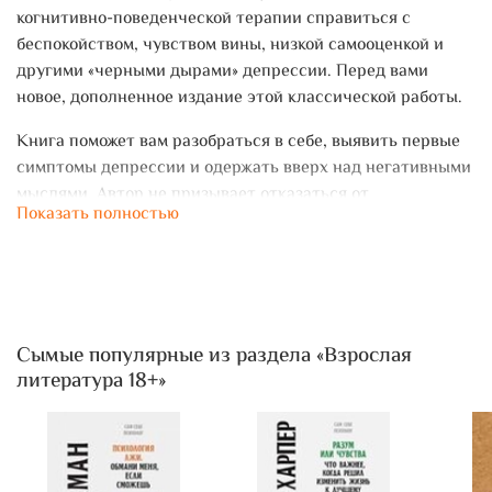
когнитивно-поведенческой терапии справиться с
беспокойством, чувством вины, низкой самооценкой и
другими «черными дырами» депрессии. Перед вами
новое, дополненное издание этой классической работы.
Книга поможет вам разобраться в себе, выявить первые
симптомы депрессии и одержать вверх над негативными
мыслями. Автор не призывает отказаться от
Показать полностью
антидепрессантов. Наоборот, он говорит, что в
зависимости от степени депрессии в некоторых случаях
без консультации врача и назначения медикаментов не
обойтись. Разработанный доктором Бернсом опросник
для измерения настроения поможет вам определить
наличие депрессивного состояния и оценить степень его
Сымые популярные из раздела «Взрослая
литература 18+»
тяжести, а также понять, нужна ли вам
профессиональная помощь.