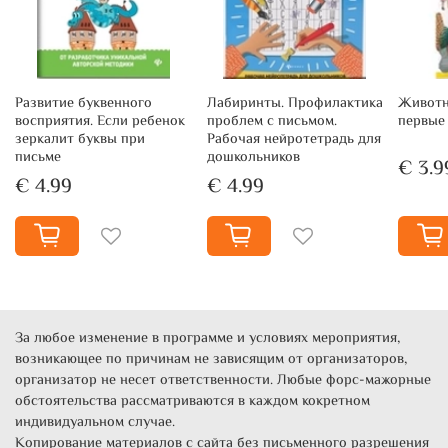
космические тела, явления и технику, удивительных
зверей, птиц и
рептилий читатель не только увидит на многочисленных
Развитие буквенного
Лабиринты. Профилактика
Животн
иллюстрациях, сопровождающих тексты, но и услышит о
восприятия. Если ребенок
проблем с письмом.
первые
них
зеркалит буквы при
Рабочая нейротетрадь для
письме
дошкольников
€ 3.9
занимательную информацию, использовав возможности
€ 4.99
€ 4.99
дополненной реальности. Для этого ему нужно будет
скачать на
мобильное устройство приложение ASTAR EXPLORER и
действовать согласно инструкции.
Для среднего и старшего школьного возраста.
За любое изменение в программе и условиях мероприятия,
возникающее по причинам не зависящим от организаторов,
организатор не несет ответственности. Любые форс-мажорные
обстоятельства рассматриваются в каждом кокретном
индивидуальном случае.
Копирование материалов с сайта без письменного разрешения