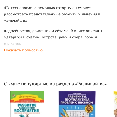
4D-технологии, с помощью которых он сможет
рассмотреть представленные объекты и явления в
мельчайших
подробностях, движении и объеме. В книге описаны
материки и океаны, острова, реки и озера, горы и
вулканы,
Показать полностью
степи и пустыни, климатические особенности и явления,
страны и народы их населяющие, чудеса света древние и
современные, животный и растительный мир нашей
планеты, Вселенная и космос. Таким образом, эту
энциклопедию
Сымые популярные из раздела «Развивай-ка»
можно смело назвать гигантской — как по объему, так и
по широте охватываемых тем. Выдающиеся
архитектурные
сооружения, неповторимые природные ландшафты,