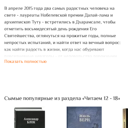
В апреле 2015 года два самых радостных человека на
свете - лауреаты Нобелевской премии Далай-лама и
архиепископ Туту - встретились в Дхарамсале, чтобы
отметить восьмидесятый день рождения Его
Святейшества, оглянуться на прожитые годы, полные
непростых испытаний, и найти ответ на вечный вопрос:
как найти радость в жизни, когда нас обуревают
повседневные невзгоды - от недовольства дорожными
Показать полностью
пробками до страха, что мы не сможем обеспечить
семью, от злости на тех, кто несправедливо с нами
обошелся, до горя утраты любимого человека, от
опустошенности, которую приносит тяжелая болезнь, до
бездны отчаяния, приходящей со смертью?
Сымые популярные из раздела «Читаем 12 - 18»
Диалоги велись в течение недели. Духовные мастера
обсуждали препятствия, которые мешают нам
радоваться жизни, подробно проговаривали негативные
эмоции, их воздействие на человека и главное - ответ на