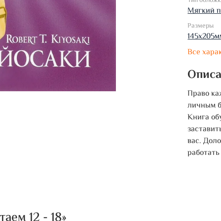
Тип облож
Мягкий 
Размеры
145х205м
Все хара
Опис
Право ка
личным б
Книга об
заставит
вас. Дол
работать
ем 12 - 18»