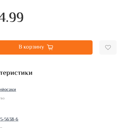
4.99
В корзину
теристики
ийосаки
тво
15-5638-6