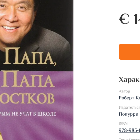
€ 1
Харак
Автор
Роберт К
Издательс
Попурри
ISBN
978-985-