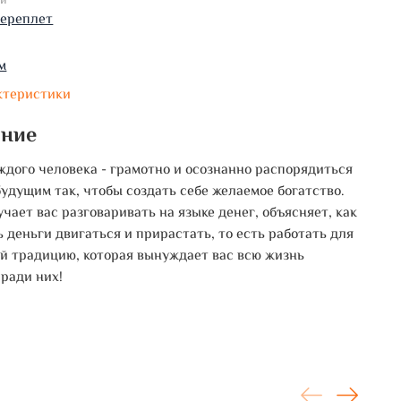
ки
переплет
м
ктеристики
ание
ждого человека - грамотно и осознанно распорядиться
удущим так, чтобы создать себе желаемое богатство.
учает вас разговаривать на языке денег, объясняет, как
ь деньги двигаться и прирастать, то есть работать для
ой традицию, которая вынуждает вас всю жизнь
 ради них!