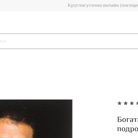
Круглосуточно онлайн (посеще
Богат
подро