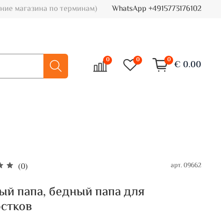
ние магазина по терминам)
WhatsApp +4915773176102
0
0
0
€ 0.00
арт.
09662
(0)
ый папа, бедный папа для
стков