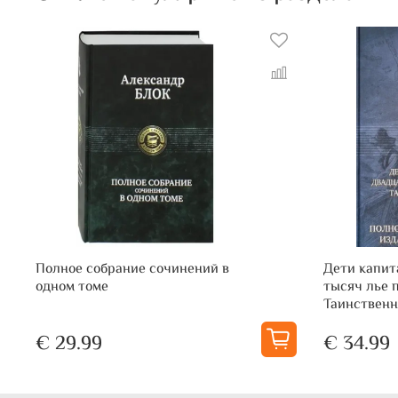
Полное собрание сочинений в
Дети капит
одном томе
тысяч лье п
Таинственн
€ 29.99
€ 34.99