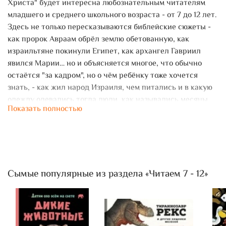
Христа" будет интересна любознательным читателям
младшего и среднего школьного возраста - от 7 до 12 лет.
Здесь не только пересказываются библейские сюжеты -
как пророк Авраам обрёл землю обетованную, как
израильтяне покинули Египет, как архангел Гавриил
явился Марии… но и объясняется многое, что обычно
остаётся "за кадром", но о чём ребёнку тоже хочется
знать, - как жил народ Израиля, чем питались и в какую
одежду одевались тогда люди, как назывались месяцы
Показать полностью
(Нисан, Адар, Аб…) и многое другое.
В книге даются цитаты из Священного писания,
объясняется символика цифр в Библии, есть карты, на
которых показаны земля Галилейская и Самарийская,
земли, которые завоевал Александр Македонский, и те,
Сымые популярные из раздела «Читаем 7 - 12»
где господствовали римляне; показан путь Моисея в
Ханаан.
В рубрике "Знаешь ли ты?" объясняется, кто такой
пророк, что такое сребреник, почему у храмов сидели