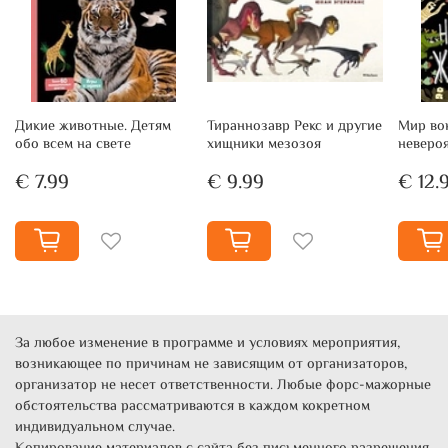
менялы, кто такие апостолы…
Дополняют повествование нежные иллюстрации Аделин
Авриль.
Дикие животные. Детям
Тираннозавр Рекс и другие
Мир вок
обо всем на свете
хищники мезозоя
неверо
€ 7.99
€ 9.99
€ 12.
За любое изменение в программе и условиях мероприятия,
возникающее по причинам не зависящим от организаторов,
организатор не несет ответственности. Любые форс-мажорные
обстоятельства рассматриваются в каждом кокретном
индивидуальном случае.