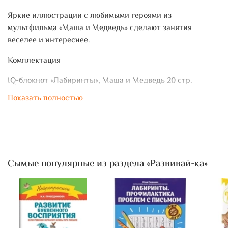
Яркие иллюстрации с любимыми героями из
мультфильма «Маша и Медведь» сделают занятия
веселее и интереснее.
Комплектация
IQ-блокнот «Лабиринты», Маша и Медведь 20 стр.
Показать полностью
IQ-блокнот «Найди и покажи», Маша и Медведь 20 стр.
IQ-блокнот «Логика», Маша и Медведь 20 стр.
IQ-блокнот «Цифры», Маша и Медведь 20 стр.
IQ-блокнот «Головоломки», Маша и Медведь 20 стр.
Сымые популярные из раздела «Развивай-ка»
IQ-блокнот «Буквы», Маша и Медведь 20 стр.