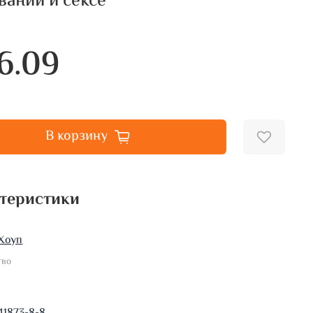
вании и сексе
6.09
В корзину
теристики
Хоуп
тво