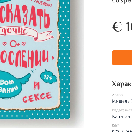
созре
€ 1
Харак
Автор
Мишель 
Издательс
Капитал
ISBN