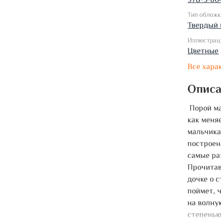
978-5-60
Тип облож
Твердый 
Иллюстрац
Цветные
Все хара
Опис
Порой ма
как меня
мальчикам
построен
самые ра
Прочитав
дочке о 
поймет, 
на волну
степенью