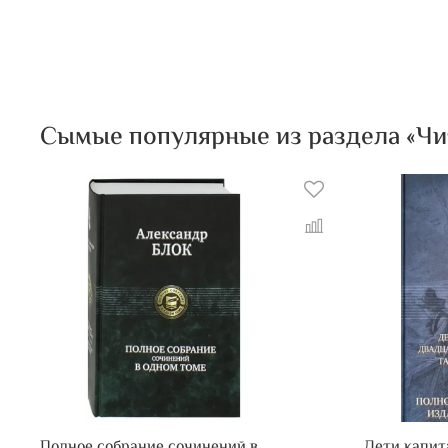
Сымые популярные из раздела «Чита
Полное собрание сочинений в
Дети капит