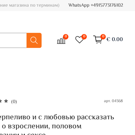
ние магазина по терминам)
WhatsApp +4915773176102
0
0
0
€ 0.00
арт.
04368
(0)
ерпеливо и с любовью рассказать
 о взрослении, половом