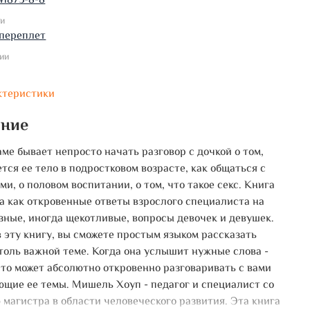
41873-8-8
ки
переплет
ии
ктеристики
ание
ме бывает непросто начать разговор с дочкой о том,
ется ее тело в подростковом возрасте, как общаться с
и, о половом воспитании, о том, что такое секс. Книга
а как откровенные ответы взрослого специалиста на
зные, иногда щекотливые, вопросы девочек и девушек.
 эту книгу, вы сможете простым языком рассказать
столь важной теме. Когда она услышит нужные слова -
что может абсолютно откровенно разговаривать с вами
ющие ее темы. Мишель Хоуп - педагог и специалист со
 магистра в области человеческого развития. Эта книга