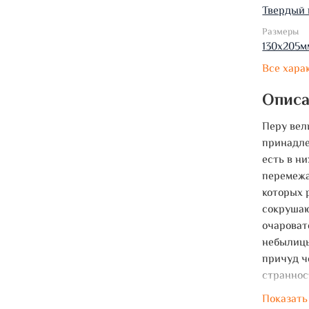
Твердый 
Размеры
130х205м
Все хара
Опис
Перу вел
принадле
есть в н
перемежа
которых 
сокрушаю
очароват
небылицы
причуд ч
страннос
Показать
В настоя