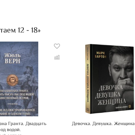
Шекспира
«Двенадц
Надеемся
остроумн
ем 12 - 18»
раз.
ана Гранта. Двадцать
Девочка. Девушка. Женщина
од водой.