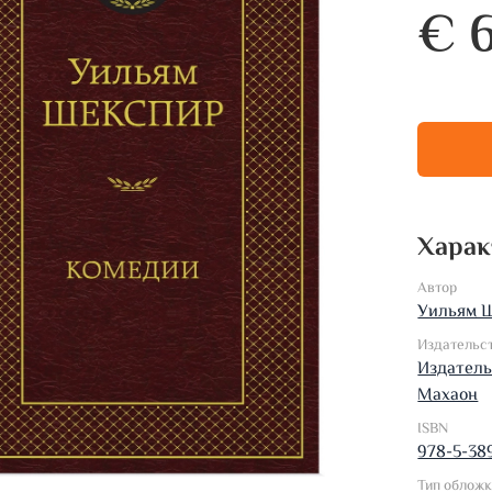
€ 
Харак
Автор
Уильям 
Издательс
Издатель
Махаон
ISBN
978-5-38
Тип облож