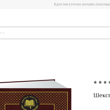
Круглосуточно онлайн (посеще
Шекс