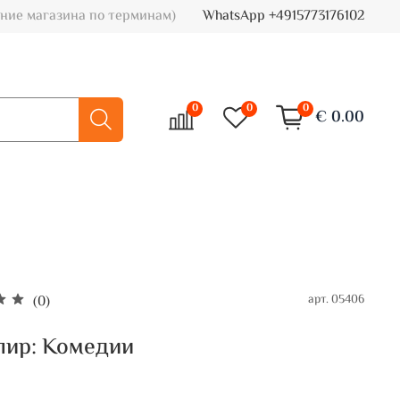
ние магазина по терминам)
WhatsApp +4915773176102
0
0
0
€ 0.00
арт.
05406
(0)
пир: Комедии