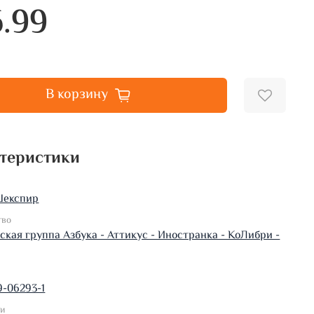
6.99
В корзину
теристики
Шекспир
тво
ская группа Азбука - Аттикус - Иностранка - КоЛибри -
9-06293-1
ки