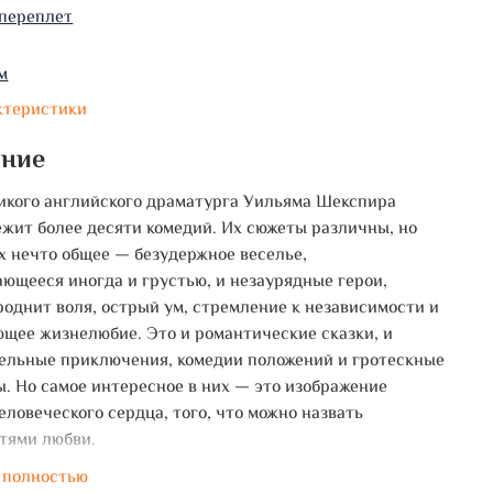
переплет
м
ктеристики
ание
икого английского драматурга Уильяма Шекспира
жит более десяти комедий. Их сюжеты различны, но
их нечто общее — безудержное веселье,
ющееся иногда и грустью, и незаурядные герои,
роднит воля, острый ум, стремление к независимости и
щее жизнелюбие. Это и романтические сказки, и
ельные приключения, комедии положений и гротескные
. Но самое интересное в них — это изображение
еловеческого сердца, того, что можно назвать
тями любви.
 полностью
щее издание вошли самые известные комедии