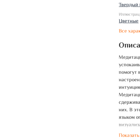
Твердый 
Иллюстрац
Цветные
Все хара
Опис
Медитаци
успокаив
помогут 
настроен
интуицию
Медитаци
сдержива
них. В э
языком о
визуализ
предлага
Показать