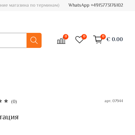
ние магазина по терминам)
WhatsApp +4915773176102
0
0
0
€ 0.00
арт.
07944
(0)
тация