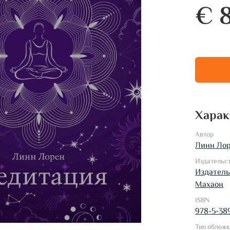
€ 
Харак
Автор
Линн Ло
Издательс
Издатель
Махаон
ISBN
978-5-389
Тип облож