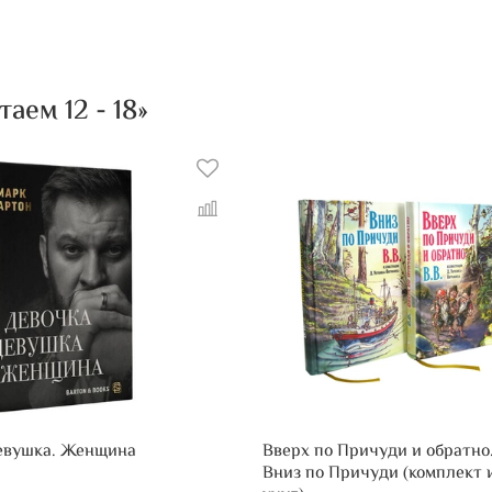
новичок 
ощущать 
откройте
ем 12 - 18»
евушка. Женщина
Вверх по Причуди и обратно
Вниз по Причуди (комплект и