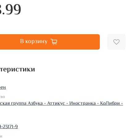
8.99
В корзину
теристики
рен
тво
ская группа Азбука - Аттикус - Иностранка - КоЛибри -
-23171-9
ки