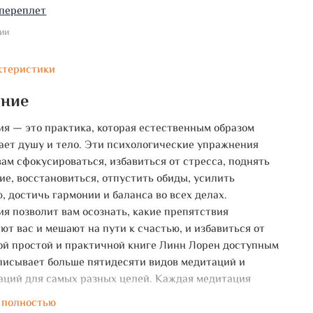
переплет
ии
ктеристики
ание
я — это практика, которая естественным образом
ает душу и тело. Эти психологические упражнения
вам сфокусироваться, избавиться от стресса, поднять
ие, восстановиться, отпустить обиды, усилить
, достичь гармонии и баланса во всех делах.
я позволит вам осознать, какие препятствия
ют вас и мешают на пути к счастью, и избавиться от
той простой и практичной книге Линн Лорен доступным
писывает больше пятидесяти видов медитаций и
аций для самых разных целей. Каждая медитация
ется в виде пошагового руководства — так что даже
 полностью