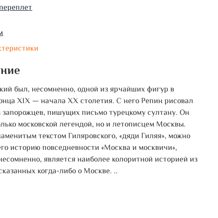
переплет
м
ктеристики
ание
кий был, несомненно, одной из ярчайших фигур в
онца XIX — начала XX столетия. С него Репин рисовал
з запорожцев, пишущих письмо турецкому султану. Он
олько московской легендой, но и летописцем Москвы.
аменитым текстом Гиляровского, «дяди Гиляя», можно
его историю повседневности «Москва и москвичи»,
 несомненно, является наиболее колоритной историей из
сказанных когда-либо о Москве. ..