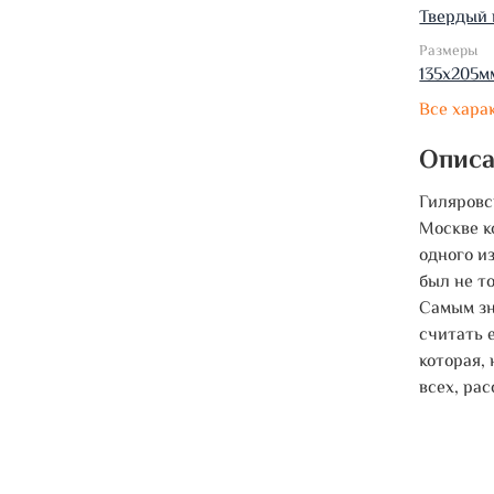
Твердый 
Размеры
135х205м
Все хара
Опис
Гиляровс
Москве к
одного и
был не т
Самым зн
считать 
которая,
всех, рас