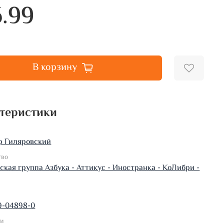
6.99
В корзину
теристики
р Гиляровский
тво
ская группа Азбука - Аттикус - Иностранка - КоЛибри -
9-04898-0
ки