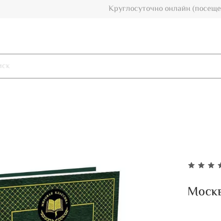
Круглосуточно онлайн (посеще
Москв