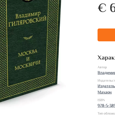
€ 
Харак
Автор
Владими
Издательс
Издатель
Махаон
ISBN
978-5-38
Тип облож