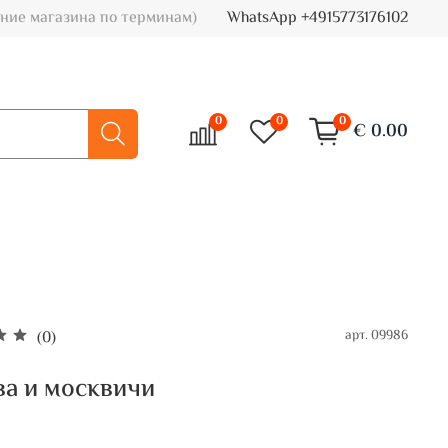
ние магазина по терминам)
WhatsApp +4915773176102
0
0
0
€ 0.00
арт.
09986
(0)
а и москвичи