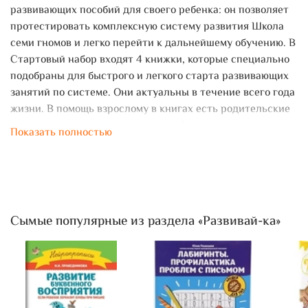
развивающих пособий для своего ребенка: он позволяет
протестировать комплексную систему развития Школа
семи гномов и легко перейти к дальнейшему обучению. В
Стартовый набор входят 4 книжки, которые специально
подобраны для быстрого и легкого старта развивающих
занятий по системе. Они актуальны в течение всего года
жизни. В помощь взрослому в книгах есть родительские
странички, которые содержат удобные руководства к
Показать полностью
занятиям. Также внутри набора ждет приятный бонус
большой плакат (70Х50 см) для раскрашивания
пальчиками, разработанный в соответствии с
возрастными возможностями ребенка.
Сымые популярные из раздела «Развивай-ка»