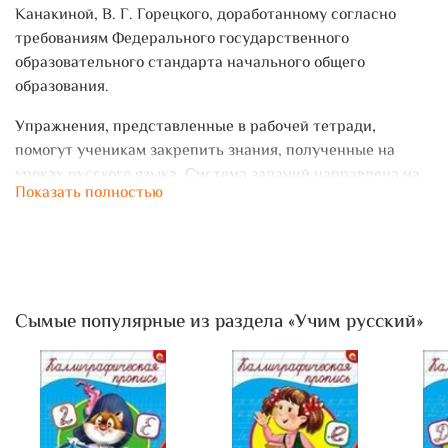
Канакиной, В. Г. Горецкого, доработанному согласно
требованиям Федерального государственного
образовательного стандарта начального общего
образования.
Упражнения, представленные в рабочей тетради,
помогут ученикам закрепить знания, полученные на
уроках русского языка. Система заданий направлена на
Показать полностью
обогащение словарного запаса ребёнка, формирование
умения анализировать лингвистические явления и
работать с разными видами информации. Тетрадь - это
эффективный помощник учителя в организации
индивидуальной работы с учениками.
Сымые популярные из раздела «Учим русский»
Использование рабочей тетради способствует более
успешному достижению личностных, метапредметных и
предметных результатов обучения во 2 классе.