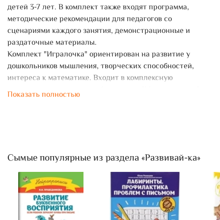
детей 3-7 лет. В комплект также входят программа,
методические рекомендации для педагогов со
сценариями каждого занятия, демонстрационные и
раздаточные материалы.
Комплект "Игралочка" ориентирован на развитие у
дошкольников мышления, творческих способностей,
интереса к математике. Входит в комплексную
программу дошкольного образования "Мир открытий".
Показать полностью
Является начальным звеном непрерывного курса
математики "Учусь учиться" от 3 до 15 лет. Его
непосредственным продолжением служат учебники
математики Л. Г. Петерсон для начальной и основной
школы.
Сымые популярные из раздела «Развивай-ка»
Комплект "Игралочка" может использоваться в системе
дошкольного образования и для индивидуальной работы
с детьми.